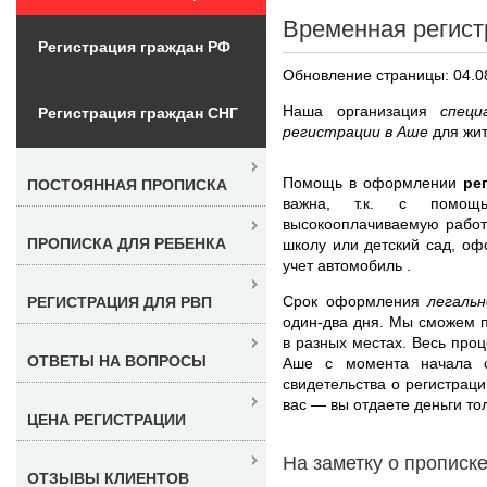
Временная регист
Регистрация граждан РФ
Обновление страницы: 04.0
Наша организация
специ
Регистрация граждан СНГ
регистрации в Аше
для жи
Помощь в оформлении
ре
ПОСТОЯННАЯ ПРОПИСКА
важна, т.к. с помощ
высокооплачиваемую работ
ПРОПИСКА ДЛЯ РЕБЕНКА
школу или детский сад, оф
учет автомобиль .
Срок оформления
легаль
РЕГИСТРАЦИЯ ДЛЯ РВП
один-два дня. Мы сможем п
в разных местах. Весь про
ОТВЕТЫ НА ВОПРОСЫ
Аше с момента начала с
свидетельства о регистрац
вас — вы отдаете деньги т
ЦЕНА РЕГИСТРАЦИИ
На заметку о прописк
ОТЗЫВЫ КЛИЕНТОВ