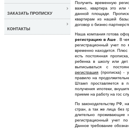
Получить временную реги
важно, квартира это или 
ЗАКАЗАТЬ ПРОПИСКУ
данной площади. Пропис
квартирам из нашей базы
договор о бизнес-партнерст
КОНТАКТЫ
Наша компания готова оф
регистрацию в Аше
. В ч
регистрационный учет по 
временно находится. Плюс т
есть постоянная прописка
ребенка в школу или дет
выписываться с постоя
регистрация
(прописка) - у
правило на продолжительн
Штамп проставляется в п
получения ипотеки, внушит
приеме на работу на гос сл
По законодательству РФ, н
стран, а так же лица без 
длительно проживающие н
регистрационный учет п
Данное требование обознач